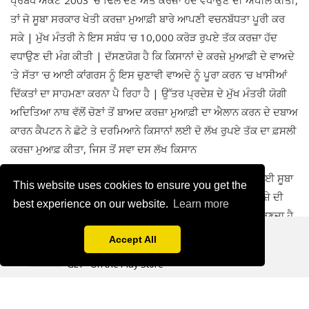
ਤਾਂ ਜੋ ਸੂਬਾ ਸਰਕਾਰ ਖੇਤੀ ਕਰਜ਼ਾ ਮੁਆਫ਼ੀ ਬਾਰੇ ਆਪਣੀ ਵਚਨਬੱਧਤਾ ਪੂਰੀ ਕਰ
ਸਕੇ | ਮੁੱਖ ਮੰਤਰੀ ਨੇ ਇਸ ਸਬੰਧ 'ਚ 10,000 ਕਰੋੜ ਰੁਪਏ ਤੱਕ ਕਰਜ਼ਾ ਹੱਦ
ਵਧਾਉਣ ਦੀ ਮੰਗ ਕੀਤੀ | ਦੱਸਣਯੋਗ ਹੈ ਕਿ ਕਿਸਾਨਾਂ ਦੇ ਕਰਜ਼ੇ ਮੁਆਫ਼ੀ ਦੇ ਵਾਅਦੇ
'ਤੇ ਸੱਤਾ 'ਚ ਆਈ ਕਾਂਗਰਸ ਨੂੰ ਇਸ ਚੁਣਾਵੀ ਵਾਅਦੇ ਨੂੰ ਪੂਰਾ ਕਰਨ 'ਚ ਖਾਸੀਆਂ
ਦਿੱਕਤਾਂ ਦਾ ਸਾਹਮਣਾ ਕਰਨਾ ਪੈ ਰਿਹਾ ਹੈ | ਉੱਤਰ ਪ੍ਰਦੇਸ਼ ਦੇ ਮੁੱਖ ਮੰਤਰੀ ਯੋਗੀ
ਅਦਿਤਿਆ ਨਾਥ ਵੱਲੋਂ ਚੋਣਾਂ ਤੋਂ ਬਾਅਦ ਕਰਜ਼ਾ ਮੁਆਫ਼ੀ ਦਾ ਐਲਾਨ ਕਰਨ ਦੇ ਦਬਾਅ
ਕਾਰਨ ਕੈਪਟਨ ਨੇ ਛੋਟੇ ਤੇ ਦਰਮਿਆਨੇ ਕਿਸਾਨਾਂ ਲਈ ਦੋ ਲੱਖ ਰੁਪਏ ਤੱਕ ਦਾ ਫ਼ਸਲੀ
ਕਰਜ਼ਾ ਮੁਆਫ਼ ਕੀਤਾ, ਜਿਸ ਤੋਂ ਸਵਾ ਦਸ ਲੱਖ ਕਿਸਾਨ
ਪਰਿਵਾਰਾਂ ਨੂੰ ਫਾਇਦਾ ਹੋਵੇਗਾ | ਐਲਾਨ ਨੂੰ ਹਕੀਕੀ ਰੂਪ 'ਚ ਲਾਗੂ ਕਰਨ ਲਈ ਸੂਬਾ
This website uses cookies to ensure you get the
ਸਰਕਾਰ ਨੂੰ 9500 ਕਰੋੜ ਰੁਪਏ ਦੀ ਲੋੜ ਹੈ, ਜਦਕਿ ਮੌਜੂਦਾ ਸਾਲਾਨਾ ਕਰਜ਼ੇ ਦੀ
best experience on our website.
Learn more
ਹੱਦ ਕੁੱਲ ਸੂਬਾਈ ਘਰੇਲੂ ਉਤਪਾਦ ਦੀ 3 ਫੀਸਦੀ ਹੈ, ਜੋ 12,819 ਕਰੋੜ ਬਣਦਾ ਹੈ
Apni Kheti
| ਸੂਬੇ ਦੇ ਮਾਲੀਏ ਅਤੇ ਖਰਚੇ 'ਚ ਤਕਰੀਬਨ 10,273 ਕਰੋੜ ਦਾ ਪਾੜਾ ਰਹਿ ਜਾਂਦਾ
Agriculture Information & Social App
Accept All
ਹੈ | ਕੇਂਦਰ ਸਰਕਾਰ ਵੱਲੋਂ ਇਹ ਵਾਰ-ਵਾਰ ਦੁਹਰਾਇਆ ਗਿਆ ਹੈ ਕਿ ਸੂਬਿਆਂ ਨੂੰ
GET - On the Play Store
ਕਰਜ਼ਾ ਮੁਆਫ਼ੀ ਦਾ ਐਲਾਨ ਆਪਣੇ ਵਸੀਲਿਆਂ ਤੋਂ ਹੀ ਪੂਰਾ ਕਰਨਾ ਹੋਵੇਗਾ | 'ਖਾਲੀ
ਖਜ਼ਾਨੇ' ਮਿਲਣ ਦਾ ਦਾਅਵਾ ਕਰਨ ਵਾਲੀ ਕਾਂਗਰਸ ਸਰਕਾਰ ਦੀ ਆਸ ਕਰਜ਼ਾ
ਮੁਆਫ਼ੀ ਸਕੀਮ ਦੇ ਫੰਡਾਂ ਲਈ ਵਾਧੂ ਕਰਜ਼ੇ ਦੇ ਵਿਕਲਪ 'ਤੇ ਟਿਕੀ ਹੋਈ ਹੈ, ਪਰ