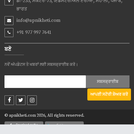
ਡੀ-253, ਸੈਕਟਰ-75, ਇੰਡਸਟਰੀਅਲ ਏਰੀਆ, ਮੋਹਾਲੀ, ਪੰਜਾਬ,
ਭਾਰਤ
info@apnikheti.com
+91 977 997 7641
ਬਣੋ
ਨਵੇਂ ਅੱਪਡੇਟਸ ਤੇ ਖਬਰਾਂ ਲਈ ਸਬਸਕ੍ਰਾਈਬ ਕਰੋ।
ਆਪਣੀ ਸਟੋਰੀ ਸ਼ੇਅਰ ਕਰੋ
© apnikheti.com 2026, All rights reserved.