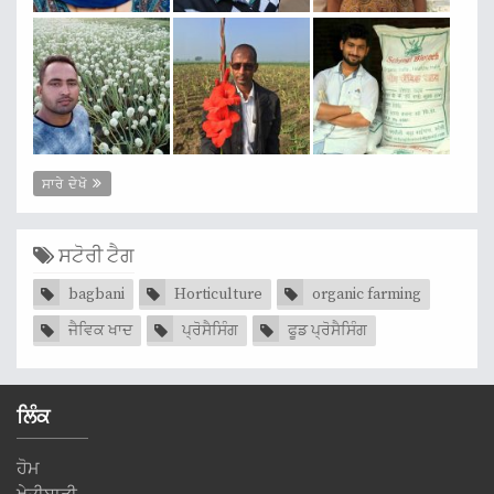
ਸਾਰੇ ਦੇਖੋ
ਸਟੋਰੀ ਟੈਗ
bagbani
Horticulture
organic farming
ਜੈਵਿਕ ਖਾਦ
ਪ੍ਰੋਸੈਸਿੰਗ
ਫੂਡ ਪ੍ਰੋਸੈਸਿੰਗ
ਲਿੰਕ
ਹੋਮ