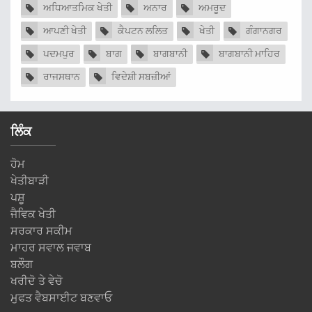
ਅਧਿਆਤਮਿਕ ਖੇਤੀ
ਅਨਾਰ
ਅਮਰੂਦ
ਆਪਣੀ ਖੇਤੀ
ਕੈਪਟਨ ਲਲਿਤ
ਖੇਤੀ
ਗੰਗਾਨਗਰ
ਪਦਮਪੁਰ
ਬਾਗ
ਬਾਗਬਾਨੀ
ਬਾਗਬਾਨੀ ਮਾਹਿਰ
ਰਾਜਸਥਾਨ
ਵਿਦੇਸ਼ੀ ਸਬਜ਼ੀਆਂ
ਲਿੰਕ
ਹੋਮ
ਖੇਤੀਬਾੜੀ
ਪਸ਼ੂ
ਜੈਵਿਕ ਖੇਤੀ
ਸਰਕਾਰ ਸਕੀਮ
ਮਾਹਰ ਸਵਾਲ ਜਵਾਬ
ਬਲੌਗ
ਖਰੀਦੋ ਤੇ ਵੇਚੋ
ਮੁਫਤ ਵੈਬਸਾਈਟ ਬਣਵਾਓ