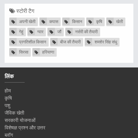
स्टोरी टैग
अपनी खेती
कपास
किसान
कृषि
खेती
गेहूं
ग्वार
जौं
नर्सरी की तैयारी
प्रगतिशील किसान
बीज की तैयारी
शमशेर सिंह संधु
सिरसा
हरियाणा
लिंक
होम
कृषि
पशु
जैविक खेती
सरकारी योजनाओं
विशेषज्ञ प्रश्न और उत्तर
ब्लॉग