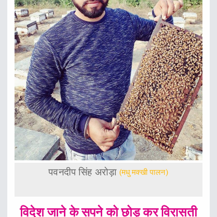
पवनदीप सिंह अरोड़ा
(मधु मक्खी पालन)
विदेश जाने के सपने को छोड़ कर विरासती