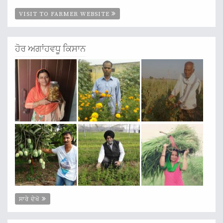
VISIT TO FARMER WEBSITE
ਹੋਰ ਅਗਾਂਹਵਧੂ ਕਿਸਾਨ
ਸਾਰੇ ਦੇਖੋ