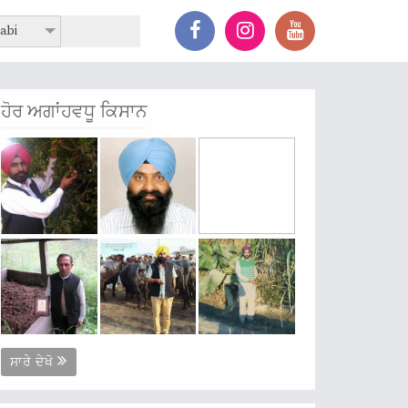
abi
ਹੋਰ ਅਗਾਂਹਵਧੂ ਕਿਸਾਨ
ਸਾਰੇ ਦੇਖੋ