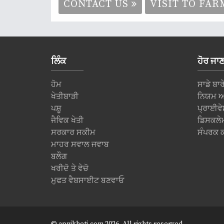
CONTACT US
VISIT TO FA
ਲਿੰਕ
ਹੋਰ ਜਾ
ਹੋਮ
ਸਾਡੇ ਬਾਰ
ਖੇਤੀਬਾੜੀ
ਨਿਯਮ ਅਤ
ਪਸ਼ੂ
ਪ੍ਰਾਈਵੇ
ਜੈਵਿਕ ਖੇਤੀ
ਡਿਸਕਲੇ
ਸਰਕਾਰ ਸਕੀਮ
ਸੰਪਰਕ ਕ
ਮਾਹਰ ਸਵਾਲ ਜਵਾਬ
ਬਲੌਗ
ਖਰੀਦੋ ਤੇ ਵੇਚੋ
ਮੁਫਤ ਵੈਬਸਾਈਟ ਬਣਵਾਓ