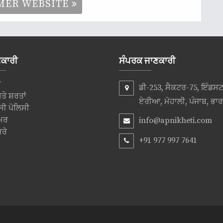
RMER WEBSITE
ਣਕਾਰੀ
ਸੰਪਰਕ ਜਾਣਕਾਰੀ
ੇ
ਡੀ-253, ਸੈਕਟਰ-75, ਇੰਡ
ੇ ਸ਼ਰਤਾਂ
ਏਰੀਆ, ਮੋਹਾਲੀ, ਪੰਜਾਬ, ਭਾ
ਸੀ ਪੋਲਿਸੀ
ਮਰ
info@apnikheti.com
ਰੋ
+91 977 997 7641