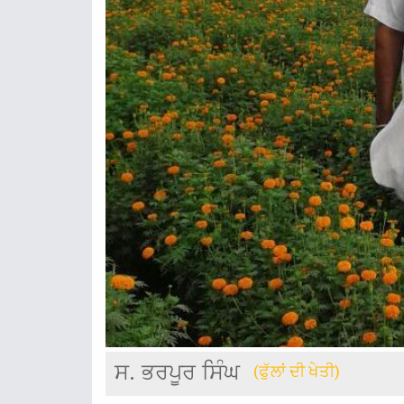
ਸ. ਭਰਪੂਰ ਸਿੰਘ
(ਫੁੱਲਾਂ ਦੀ ਖੇਤੀ)