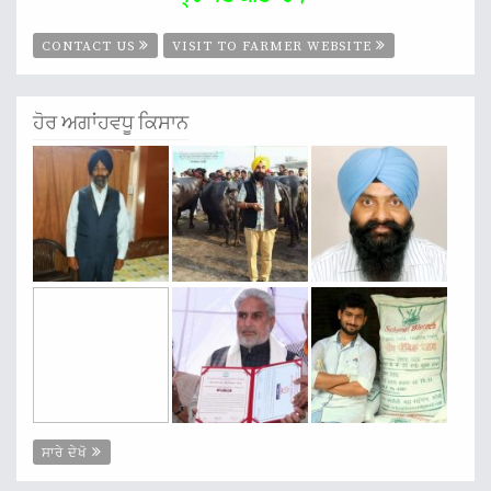
CONTACT US
VISIT TO FARMER WEBSITE
ਹੋਰ ਅਗਾਂਹਵਧੂ ਕਿਸਾਨ
ਸਾਰੇ ਦੇਖੋ