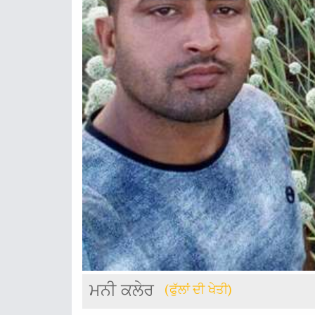
ਮਨੀ ਕਲੇਰ
(ਫੁੱਲਾਂ ਦੀ ਖੇਤੀ)