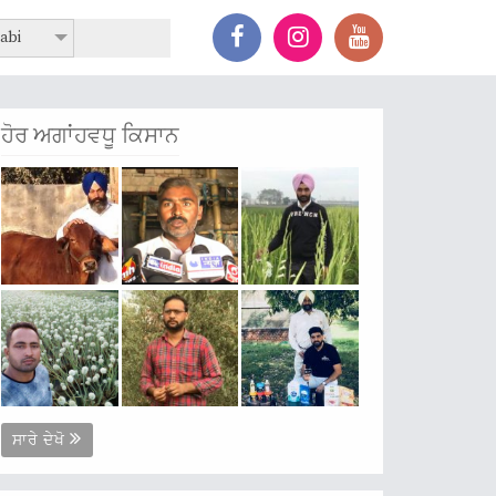
abi
ਹੋਰ ਅਗਾਂਹਵਧੂ ਕਿਸਾਨ
ਸਾਰੇ ਦੇਖੋ