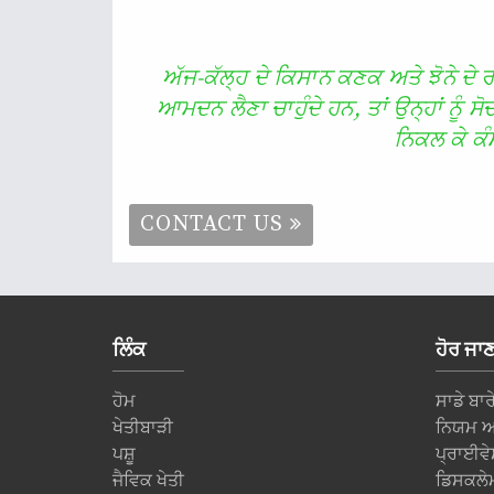
ਅੱਜ-ਕੱਲ੍ਹ ਦੇ ਕਿਸਾਨ ਕਣਕ ਅਤੇ ਝੋਨੇ ਦੇ
ਆਮਦਨ ਲੈਣਾ ਚਾਹੁੰਦੇ ਹਨ, ਤਾਂ ਉਨ੍ਹਾਂ ਨੂੰ 
ਨਿਕਲ ਕੇ ਕੰ
CONTACT US
ਲਿੰਕ
ਹੋਰ ਜਾ
ਹੋਮ
ਸਾਡੇ ਬਾਰ
ਖੇਤੀਬਾੜੀ
ਨਿਯਮ ਅਤ
ਪਸ਼ੂ
ਪ੍ਰਾਈਵੇ
ਜੈਵਿਕ ਖੇਤੀ
ਡਿਸਕਲੇ