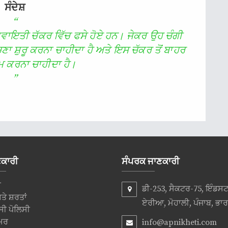
ਸੰਦੇਸ਼
“
 ਰਵਾਇਤੀ ਚੱਕਰ ਵਿੱਚ ਫਸੇ ਹੋਏ ਹਨ। ਜੇਕਰ ਉਹ ਚੰਗੀ
ਸੋਚਣਾ ਸ਼ੁਰੂ ਕਰਨਾ ਚਾਹੀਦਾ ਹੈ ਅਤੇ ਇਸ ਚੱਕਰ ਤੋਂ ਬਾਹਰ
ਮ ਕਰਨਾ ਚਾਹੀਦਾ ਹੈ।
”
ਣਕਾਰੀ
ਸੰਪਰਕ ਜਾਣਕਾਰੀ
ੇ
ਡੀ-253, ਸੈਕਟਰ-75, ਇੰਡ
ੇ ਸ਼ਰਤਾਂ
ਏਰੀਆ, ਮੋਹਾਲੀ, ਪੰਜਾਬ, ਭਾ
ਸੀ ਪੋਲਿਸੀ
ਮਰ
info@apnikheti.com