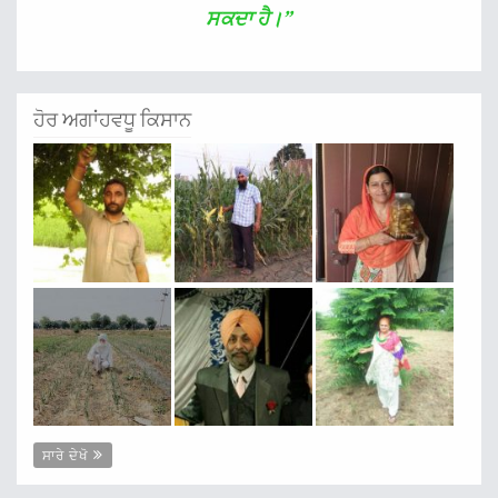
ਸਕਦਾ ਹੈ।”
ਹੋਰ ਅਗਾਂਹਵਧੂ ਕਿਸਾਨ
ਸਾਰੇ ਦੇਖੋ