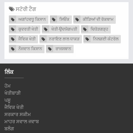
ਸਟੋਰੀ ਟੈਗ
ਅਗਾਂਹਵਧੂ ਕਿਸਾਨ
ਸਿਓਂਕ
ਕੀੜਿਆਂ ਦੀ ਰੋਕਥਾਮ
ਕੁਦਰਤੀ ਖੇਤੀ
ਖੇਤੀ-ਉਦਯੋਗਪਤੀ
ਚਿਤੋੜਗੜ੍ਹ
ਜੈਵਿਕ ਖੇਤੀ
ਨਰਾਇਣ ਲਾਲ ਧਾਕੜ
ਨਿਲਗਈ ਕੰਟਰੋਲ
ਨੌਜਵਾਨ ਕਿਸਾਨ
ਰਾਜਸਥਾਨ
ਲਿੰਕ
ਹੋਮ
ਖੇਤੀਬਾੜੀ
ਪਸ਼ੂ
ਜੈਵਿਕ ਖੇਤੀ
ਸਰਕਾਰ ਸਕੀਮ
ਮਾਹਰ ਸਵਾਲ ਜਵਾਬ
ਬਲੌਗ