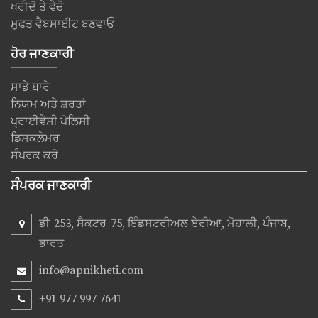
ਖਰੀਦੋ ਤੇ ਵੇਚੋ
ਮੁਫਤ ਵੈਬਸਾਈਟ ਬਣਵਾਓ
ਹੋਰ ਜਾਣਕਾਰੀ
ਸਾਡੇ ਬਾਰੇ
ਨਿਯਮ ਅਤੇ ਸ਼ਰਤਾਂ
ਪ੍ਰਾਈਵੇਸੀ ਪੋਲਿਸੀ
ਡਿਸਕਲੇਮਰ
ਸੰਪਰਕ ਕਰੋ
ਸੰਪਰਕ ਜਾਣਕਾਰੀ
ਡੀ-253, ਸੈਕਟਰ-75, ਇੰਡਸਟਰੀਅਲ ਏਰੀਆ, ਮੋਹਾਲੀ, ਪੰਜਾਬ,
ਭਾਰਤ
info@apnikheti.com
+91 977 997 7641