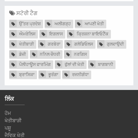
ਸਟੋਰੀ ਟੈਗ
ਉੱਤਰ ਪ੍ਰਦੇਸ਼
ਅਲੀਗੜ੍ਹ
ਆਪਣੀ ਖੇਤੀ
ਐਮਰੇਲਿਸ
ਇਗਲਾਸ
ਕ੍ਰਿਸ਼ਨਾ ਬਾਇਓਟੈੱਕ
ਖੇਤੀਬਾੜੀ
ਗਰਬੇਰਾ
ਗਲੋਡਿਓਲਸ
ਗੁਲਦਾਉਦੀ
ਡੇਜ਼ੀ
ਨਨਿਲ ਚੌਧਰੀ
ਨਰਗਿਸ
ਪੌਲੀਹਾਊਸ ਫਾਰਮਿੰਗ
ਫੁੱਲਾਂ ਦੀ ਖੇਤੀ
ਬਾਗਬਾਨੀ
ਬ੍ਰਾਸਿਕਾ
ਭੂਰੰਗਾ
ਰਜਨੀਗੰਧਾ
ਲਿੰਕ
ਹੋਮ
ਖੇਤੀਬਾੜੀ
ਪਸ਼ੂ
ਜੈਵਿਕ ਖੇਤੀ