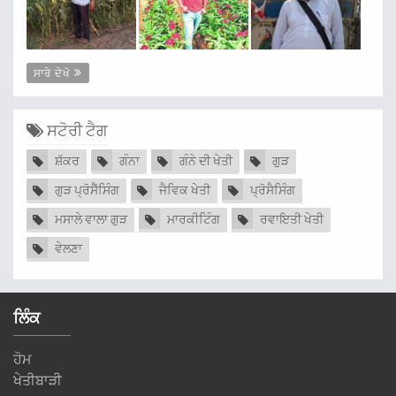
ਸਾਰੇ ਦੇਖੋ
ਸਟੋਰੀ ਟੈਗ
ਸ਼ੱਕਰ
ਗੰਨਾ
ਗੰਨੇ ਦੀ ਖੇਤੀ
ਗੁੜ
ਗੁੜ ਪ੍ਰੋਸੈੱਸਿੰਗ
ਜੈਵਿਕ ਖੇਤੀ
ਪ੍ਰੋਸੈਸਿੰਗ
ਮਸਾਲੇ ਵਾਲਾ ਗੁੜ
ਮਾਰਕੀਟਿੰਗ
ਰਵਾਇਤੀ ਖੇਤੀ
ਵੇਲਣਾ
ਲਿੰਕ
ਹੋਮ
ਖੇਤੀਬਾੜੀ