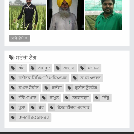
ਸਾਰੇ ਦੇਖੋ
ਸਟੋਰੀ ਟੈਗ
ਅੰਬ
ਅਮਰੂਦ
ਆਚਾਰ
ਆਮਲਾ
ਸਰੀਰਕ ਸਿੱਖਿਆ ਦੇ ਅਧਿਆਪਕ
ਕਮਲ ਆਚਾਰ
ਕਮਲਾ ਸ਼ੌਕੀਨ
ਕਰੋਂਦਾ
ਕੁਟੀਰ ਉਦਯੋਗ
ਗੰਡੋਆ ਖਾਦ
ਜਾਮੁਨ
ਨਜ਼ਫਗੜ੍ਹ
ਨਿੰਬੂ
ਪੂਸਾ
ਬੇਰ
ਬੈਸਟ ਟੀਚਰ ਅਵਾਰਡ
ਰਾਜਨੀਤਿਕ ਸ਼ਾਸਤਰ