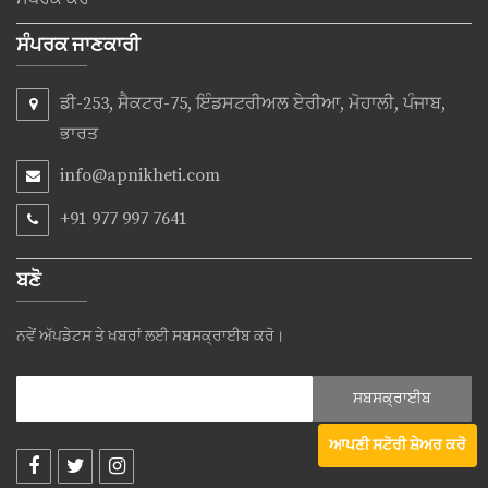
ਸੰਪਰਕ ਜਾਣਕਾਰੀ
ਡੀ-253, ਸੈਕਟਰ-75, ਇੰਡਸਟਰੀਅਲ ਏਰੀਆ, ਮੋਹਾਲੀ, ਪੰਜਾਬ,
ਭਾਰਤ
info@apnikheti.com
+91 977 997 7641
ਬਣੋ
ਨਵੇਂ ਅੱਪਡੇਟਸ ਤੇ ਖਬਰਾਂ ਲਈ ਸਬਸਕ੍ਰਾਈਬ ਕਰੋ।
ਆਪਣੀ ਸਟੋਰੀ ਸ਼ੇਅਰ ਕਰੋ