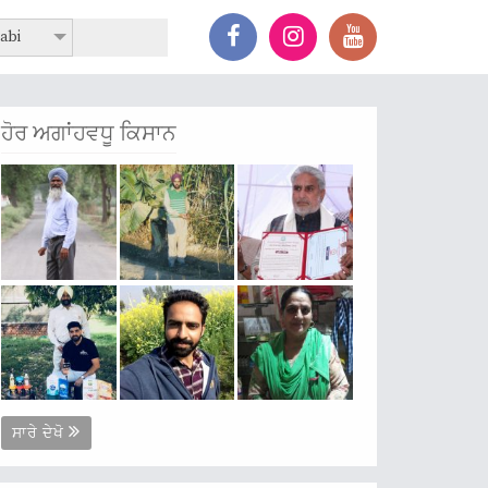
abi
ਹੋਰ ਅਗਾਂਹਵਧੂ ਕਿਸਾਨ
ਸਾਰੇ ਦੇਖੋ