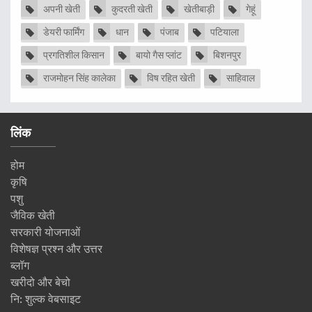
अपनी खेती
कुदरती खेती
खेतीबाड़ी
गेहूं
डेयरी फार्मिंग
धान
पंजाब
पटियाला
प्रगतिशील किसान
बायो गैस प्लांट
बिशनपुर
राजमोहन सिंह कालेका
विष रहित खेती
साहिवाल
लिंक
होम
कृषि
पशु
जैविक खेती
सरकारी योजनाओं
विशेषज्ञ प्रश्न और उत्तर
ब्लॉग
खरीदो और बेचो
नि: शुल्क वेबसाइट