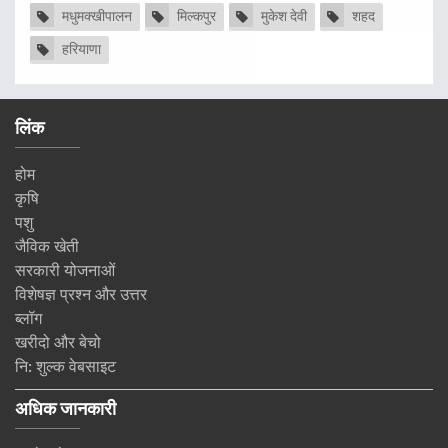
मधुमक्खीपालन
मिल्कपुर
मुकेश देवी
शहद
हरियाणा
लिंक
होम
कृषि
पशु
जैविक खेती
सरकारी योजनाओं
विशेषज्ञ प्रश्न और उत्तर
ब्लॉग
खरीदो और बेचो
नि: शुल्क वेबसाइट
अधिक जानकारी