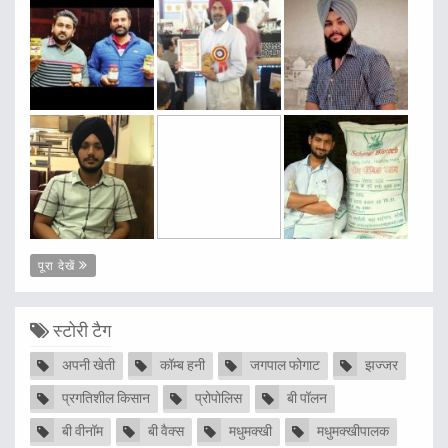
पूरा देखें
स्टोरी टैग
अपनी खेती
कॉम्ब हनी
जगपाल फोगाट
झज्जर
प्रगतिशील किसान
प्रोपोलिस
बी पॉलन
बी वीनॉम
बी वैक्स
मधुमक्खी
मधुमक्खीपालक