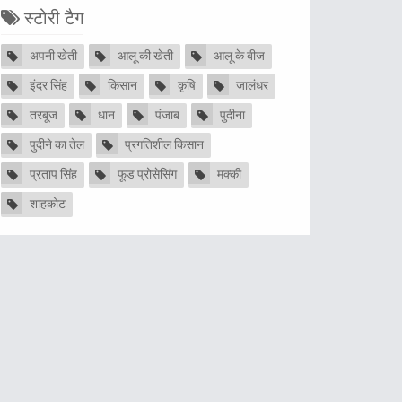
स्टोरी टैग
अपनी खेती
आलू की खेती
आलू के बीज
इंदर सिंह
किसान
कृषि
जालंधर
तरबूज
धान
पंजाब
पुदीना
पुदीने का तेल
प्रगतिशील किसान
प्रताप सिंह
फूड प्रोसेसिंग
मक्की
शाहकोट