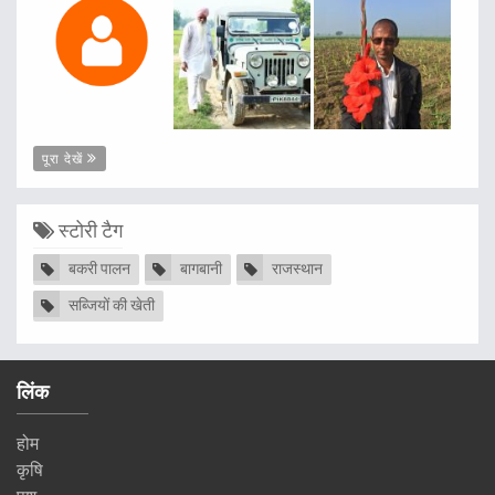
पूरा देखें
स्टोरी टैग
बकरी पालन
बागबानी
राजस्थान
सब्जियों की खेती
लिंक
होम
कृषि